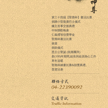
第三十四屆【聖壽杯】書法比賽
捐贈小型復康巴士儀式
爐主首事交接典禮
中秋聯歡晚會
仁義禮智信獎學金
聖壽杯書法比賽
旅遊
捐助儀式
恩主公聖誕 (祝壽團拜)
新(100)年期間,組長與組員熱心工作
寒冬送暖
聖壽杯繪畫比賽&頒獎典禮。
普渡法會