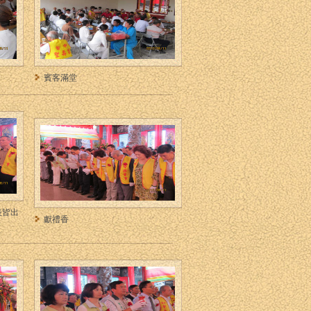
賓客滿堂
表皆出
獻禮香