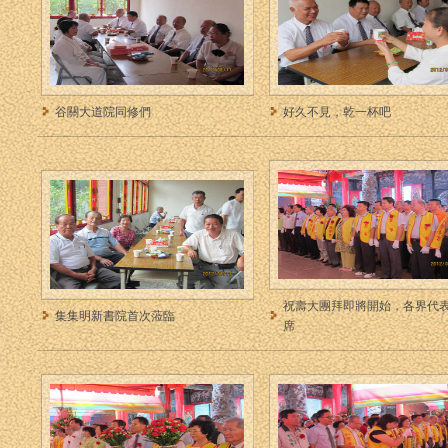
谷關大道院同修們
好久不見，乾一杯吧
祝壽大團拜即將開始，各界代
集集明新書院首次蒞臨
席