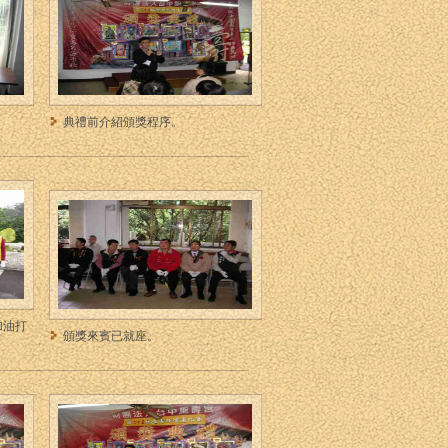
典禮前介紹頒獎程序。
加油打
頒獎來賓已就座。